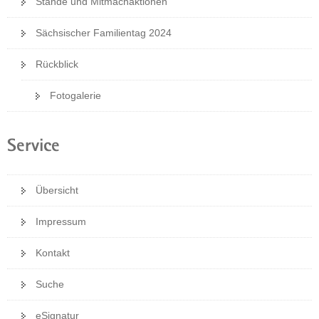
Stände und Mitmachaktionen
a
v
Sächsischer Familientag 2024
i
Rückblick
g
a
Fotogalerie
t
i
o
Service
n
Übersicht
Impressum
Kontakt
Suche
eSignatur