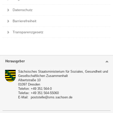
Datenschutz
Barrierefreiheit
Transparenzgesetz
Weitere
Information
Footer-
Herausgeber
Bereich
Sächsisches Staatsministerium für Soziales, Gesundheit und
Gesellschaftlichen Zusammenhalt
Albertstraße 10
01097
Dresden
Telefon:
+49 351 564-0
Telefax:
+49 351 564-55060
E-Mail:
poststelle@sms.sachsen.de